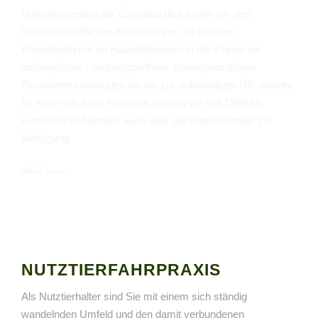
Veterinärmedizin ab. Grundsätzlich bieten wir den
landwirtschaftlichen Betrieben vor Ort und den
Patienbesitzern im Haustierbereich in der Praxis ein
umfängliches Leistungsportfolio. Von regelmäßigen
Grunduntersuchungen bis hin zur aufwändigen OP, sowohl
für Klein- als auch Nutztiere, stehen wir seit 1999 als
Gemeinschaftspraxis auch über die Region hinaus zur
Verfügung.
Mehr lesen.
NUTZTIERFAHRPRAXIS
Als Nutztierhalter sind Sie mit einem sich ständig
wandelnden Umfeld und den damit verbundenen