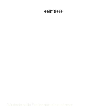
Heimtiere
Fachgebiete
Wir decken alle Fachgebiete der modernen