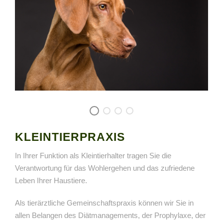
KLEINTIERPRAXIS
In Ihrer Funktion als Kleintierhalter tragen Sie die
Verantwortung für das Wohlergehen und das zufriedene
Leben Ihrer Haustiere.
Als tierärztliche Gemeinschaftspraxis können wir Sie in
allen Belangen des Diätmanagements, der Prophylaxe, der