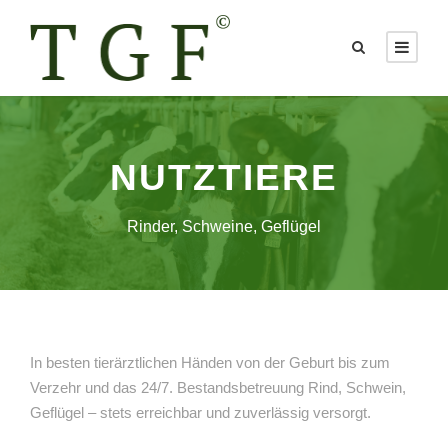
NUTZTIERE
Rinder, Schweine, Geflügel
In besten tierärztlichen Händen von der Geburt bis zum
Verzehr und das 24/7.
Bestandsbetreuung Rind, Schwein,
Geflügel – stets erreichbar und zuverlässig versorgt.