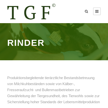
RINDER
Produktionsbegleitende tierärztliche Bestandsbetreuung
von Milchkuhbeständen sowie von Kälber-,
Fresseraufzucht- und Bullenmastbetrieben zur
Gewährleitung der Tiergesundheit, des Tierwohls sowie zur
Sicherstellung hoher Standards der Lebensmittelproduktion